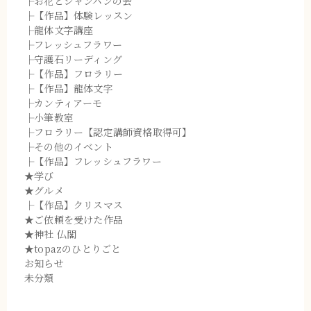
├お花とシャンパンの会
├【作品】体験レッスン
├龍体文字講座
├フレッシュフラワー
├守護石リーディング
├【作品】フロラリー
├【作品】龍体文字
├カンティアーモ
├小筆教室
├フロラリー【認定講師資格取得可】
├その他のイベント
├【作品】フレッシュフラワー
★学び
★グルメ
├【作品】クリスマス
★ご依頼を受けた作品
★神社 仏閣
★topazのひとりごと
お知らせ
未分類