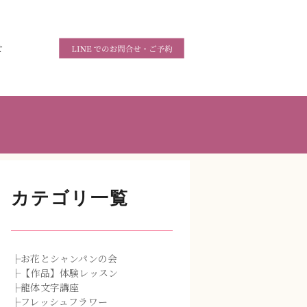
せ
カテゴリ一覧
├お花とシャンパンの会
├【作品】体験レッスン
├龍体文字講座
├フレッシュフラワー