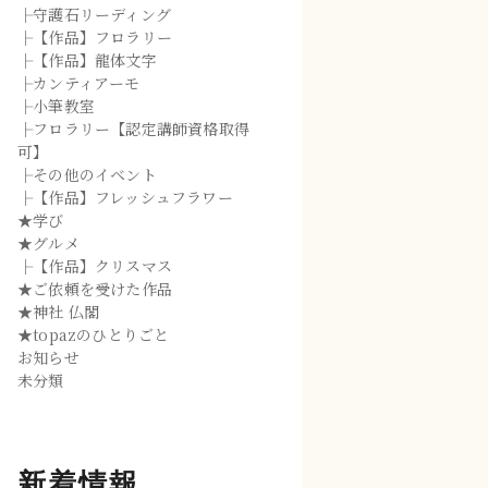
├守護石リーディング
├【作品】フロラリー
├【作品】龍体文字
├カンティアーモ
├小筆教室
├フロラリー【認定講師資格取得
可】
├その他のイベント
├【作品】フレッシュフラワー
★学び
★グルメ
├【作品】クリスマス
★ご依頼を受けた作品
★神社 仏閣
★topazのひとりごと
お知らせ
未分類
新着情報