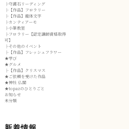
├守護石リーディング
├【作品】フロラリー
├【作品】龍体文字
├カンティアーモ
├小筆教室
├フロラリー【認定講師資格取得
可】
├その他のイベント
├【作品】フレッシュフラワー
★学び
★グルメ
├【作品】クリスマス
★ご依頼を受けた作品
★神社 仏閣
★topazのひとりごと
お知らせ
未分類
新着情報