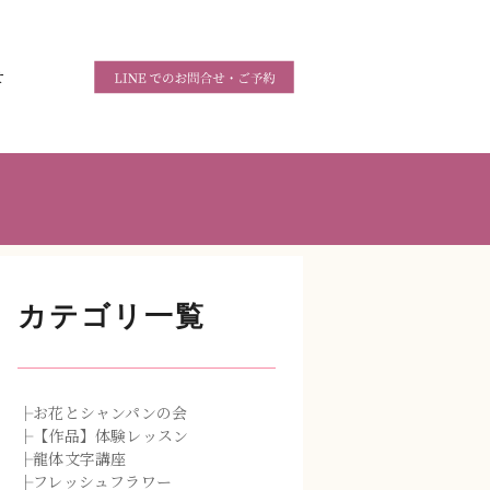
せ
カテゴリ一覧
├お花とシャンパンの会
├【作品】体験レッスン
├龍体文字講座
├フレッシュフラワー