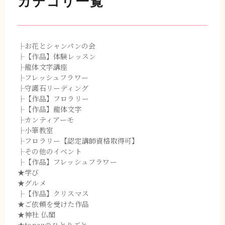
カテゴリ一覧
├お花とシャンパンの会
├【作品】体験レッスン
├龍体文字講座
├フレッシュフラワー
├守護石リーディング
├【作品】フロラリー
├【作品】龍体文字
├カンティアーモ
├小筆教室
├フロラリー【認定講師資格取得可】
├その他のイベント
├【作品】フレッシュフラワー
★学び
★グルメ
├【作品】クリスマス
★ご依頼を受けた作品
★神社 仏閣