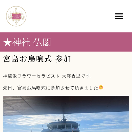
★神社 仏閣
宮島お烏喰式 参加
神秘派フラワーセラピスト 大澤香里です。
先日、宮島お烏喰式に参加させて頂きました