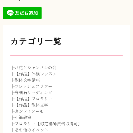
カテゴリ一覧
├お花とシャンパンの会
├【作品】体験レッスン
├龍体文字講座
├フレッシュフラワー
├守護石リーディング
├【作品】フロラリー
├【作品】龍体文字
├カンティアーモ
├小筆教室
├フロラリー【認定講師資格取得可】
├その他のイベント