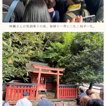
神職さんの祝詞奏上の後、皆様で一斉に二礼二拍手一礼。