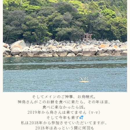
そしてメインのご神事、お烏喰式。
神烏さんがこのお餅を食べに来たら、その年は吉、
食べに来なかったら凶。
2019年から烏さんは来てません（т-т）
そして今年も来ず
私は2018年から参加させていただいてますが、
2018年はあっという間に何羽も