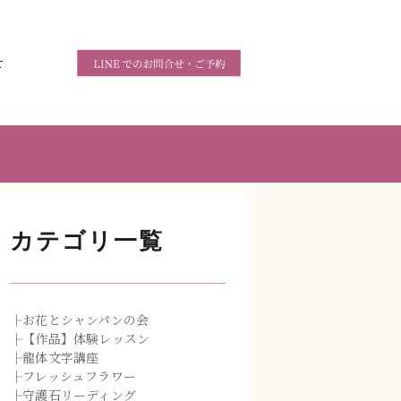
せ
カテゴリ一覧
├お花とシャンパンの会
├【作品】体験レッスン
├龍体文字講座
├フレッシュフラワー
├守護石リーディング