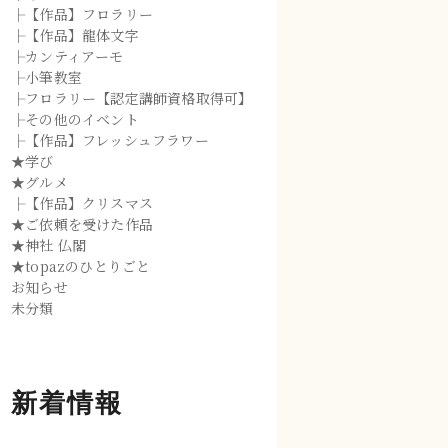
├【作品】フロラリー
├【作品】龍体文字
├カンティアーモ
├小筆教室
├フロラリー【認定講師資格取得可】
├その他のイベント
├【作品】フレッシュフラワー
★学び
★グルメ
├【作品】クリスマス
★ご依頼を受けた作品
★神社 仏閣
★topazのひとりごと
お知らせ
未分類
新着情報