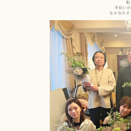
取
手伝いの
なかなかそ