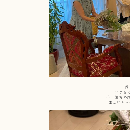
前
いつも
今、体調を
実は私もク