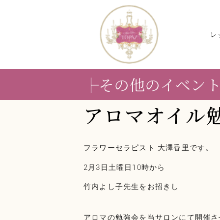
レ
├その他のイベン
アロマオイル勉
フラワーセラピスト 大澤香里です。
2月3日土曜日10時から
竹内よし子先生をお招きし
アロマの勉強会を当サロンにて開催さ