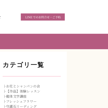
せ
カテゴリ一覧
├お花とシャンパンの会
├【作品】体験レッスン
├龍体文字講座
├フレッシュフラワー
├守護石リーディング