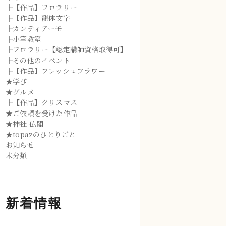
├【作品】フロラリー
├【作品】龍体文字
├カンティアーモ
├小筆教室
├フロラリー【認定講師資格取得可】
├その他のイベント
├【作品】フレッシュフラワー
★学び
★グルメ
├【作品】クリスマス
★ご依頼を受けた作品
★神社 仏閣
★topazのひとりごと
お知らせ
未分類
新着情報