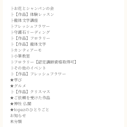
├お花とシャンパンの会
├【作品】体験レッスン
├龍体文字講座
├フレッシュフラワー
├守護石リーディング
├【作品】フロラリー
├【作品】龍体文字
├カンティアーモ
├小筆教室
├フロラリー【認定講師資格取得可】
├その他のイベント
├【作品】フレッシュフラワー
★学び
★グルメ
├【作品】クリスマス
★ご依頼を受けた作品
★神社 仏閣
★topazのひとりごと
お知らせ
未分類