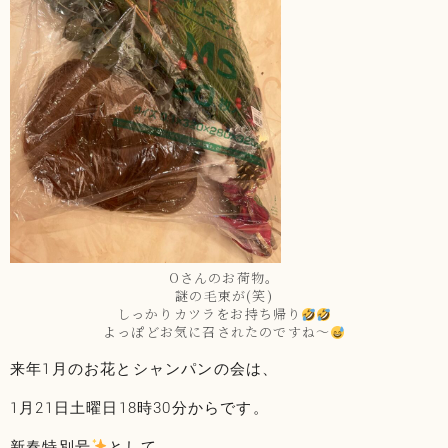
Oさんのお荷物。
謎の毛束が(笑)
しっかりカツラをお持ち帰り
よっぽどお気に召されたのですね～
来年1月のお花とシャンパンの会は、
1月21日土曜日18時30分からです。
新春特別号
として、