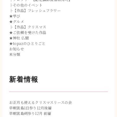
├その他のイベント
├【作品】フレッシュフラワー
★学び
★グルメ
├【作品】クリスマス
★ご依頼を受けた作品
★神社 仏閣
★topazのひとりごと
お知らせ
未分類
新着情報
お正月も使えるクリスマスリースの会
早朝宮島1日参り12月後編
早朝宮島朔参り12月 前編